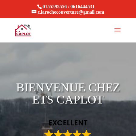
0155595556 / 0616444531
c.larochecouverture@gmail.com
BIENVENUE CHEZ
ETS CAPLOT
EXCELLENT