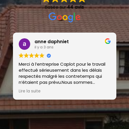
Basée sur
44 avis
anne daphniet
il y a 3 ans
Merci à l’entreprise Caplot pour le travail
E
effectué sérieusement dans les délais
p
respectés malgré les contretemps qui
d
n’étaient pas prévu.Nous sommes
D
satisfait de la pose des velux. Encore
>
Lire la suite
L
merci pour les travaux effectués.