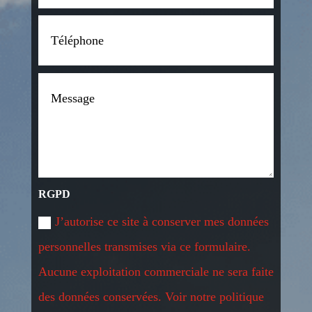
RGPD
J’autorise ce site à conserver mes données
personnelles transmises via ce formulaire.
Aucune exploitation commerciale ne sera faite
des données conservées. Voir notre politique