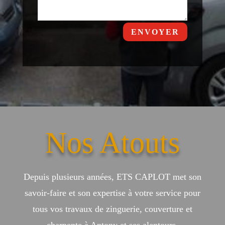
ENVOYER
Nos Atouts
Depuis plusieurs années, ETS CAPLOT met son
savoir-faire et son expertise à votre service pour
tous vos travaux de zinguerie, couverture et
charpente à Antony et ses alentours.