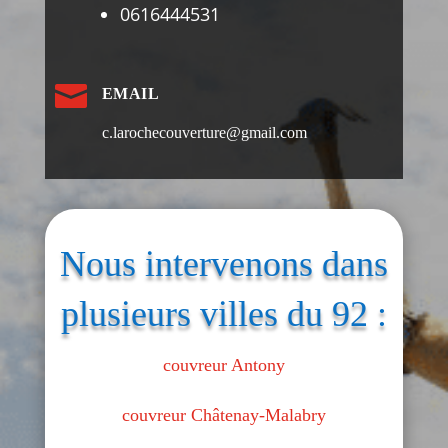
0616444531

EMAIL
c.larochecouverture@gmail.com
Nous intervenons dans
plusieurs villes du 92 :
couvreur Antony
couvreur Châtenay-Malabry