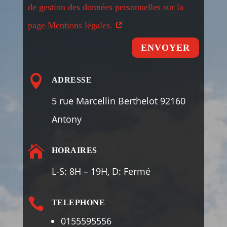
de gestion des données personnelles sur la
page Mentions légales.
ENVOYER

ADRESSE
5 rue Marcellin Berthelot 92160
Antony

HORAIRES
L-S: 8H – 19H, D: Fermé

TELEPHONE
0155595556