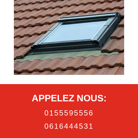
APPELEZ NOUS:
0155595556
0616444531