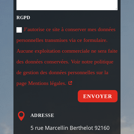
RGPD
J’autorise ce site à conserver mes données
personnelles transmises via ce formulaire.
Aucune exploitation commerciale ne sera faite
des données conservées. Voir notre politique
de gestion des données personnelles sur la
page Mentions légales.
ENVOYER

ADRESSE
5 rue Marcellin Berthelot 92160